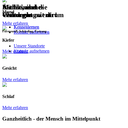
Lächle, und die
Ästhetische
Medizinisches
Mund
Welt lacht mit dir!
Chirurgie
Versorgungszentrum
Mehr erfahren
Kennenlernen
Kennenlernen
Fürstenzell, Schärding, Freyung
Kontakt aufnehmen
Kontakt aufnehmen
Kiefer
Unsere Standorte
Kontakt aufnehmen
Mehr erfahren
Gesicht
Mehr erfahren
Schlaf
Mehr erfahren
Ganzheitlich - der Mensch im Mittelpunkt